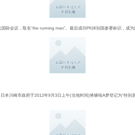
国际会议，取名“the running man”。最后成功PK掉别国参赛标识
。日本川崎市政府于2012年9月3日上午(当地时间)将哆啦A梦登记为“特