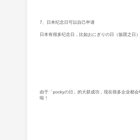
7、日本纪念日可以自己申请
日本有很多纪念日，比如おにぎりの日（饭团之日）、ネ
由于「pockyの日」的大获成功，现在很多企业
啦！