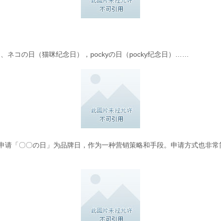
コの日（猫咪纪念日），pockyの日（pocky纪念日）……
都会申请「〇〇の日」为品牌日，作为一种营销策略和手段。申请方式也非